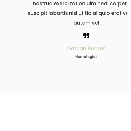
r turet
nostrud exerci tation ulm hedi corper tu
 volutpat
suscipit lobortis nisl ut tio aliquip erat vo
autem vel
Nathan Becker
Neurologist