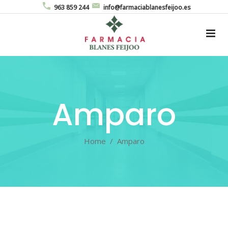
963 859 244
info@farmaciablanesfeijoo.es
Amparo
Home
/
Amparo